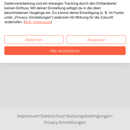
Datenverarbeitung und ein etwaiges Tracking durch den Drittanbieter
keinen Einfluss. Mit deiner Einstellung willigst du in die oben
beschriebenen Vorgänge ein. Du kannst deine Einwilligung (z. B. im Footer
unter „Privacy-Einstellungen“) jederzeit mit Wirkung für die Zukunft
widerrufen. (
BoD-Impressum
)
Ablehnen
Anpassen
Alle akzeptieren
·
·
·
Impressum
Datenschutz
Nutzungsbedingungen
Privacy-Einstellungen