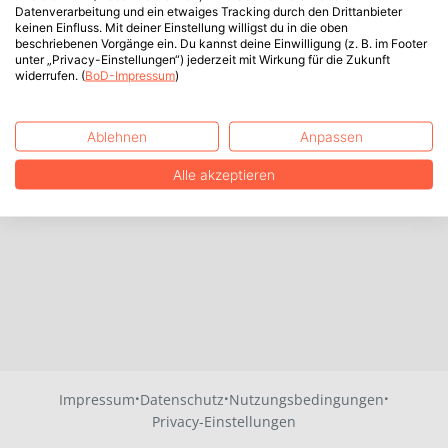
Datenverarbeitung und ein etwaiges Tracking durch den Drittanbieter
keinen Einfluss. Mit deiner Einstellung willigst du in die oben
beschriebenen Vorgänge ein. Du kannst deine Einwilligung (z. B. im Footer
unter „Privacy-Einstellungen“) jederzeit mit Wirkung für die Zukunft
widerrufen. (
BoD-Impressum
)
Ablehnen
Anpassen
Alle akzeptieren
·
·
·
Impressum
Datenschutz
Nutzungsbedingungen
Privacy-Einstellungen