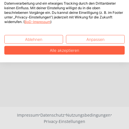
Datenverarbeitung und ein etwaiges Tracking durch den Drittanbieter
keinen Einfluss. Mit deiner Einstellung willigst du in die oben
beschriebenen Vorgänge ein. Du kannst deine Einwilligung (z. B. im Footer
unter „Privacy-Einstellungen“) jederzeit mit Wirkung für die Zukunft
widerrufen. (
BoD-Impressum
)
Ablehnen
Anpassen
Alle akzeptieren
·
·
·
Impressum
Datenschutz
Nutzungsbedingungen
Privacy-Einstellungen