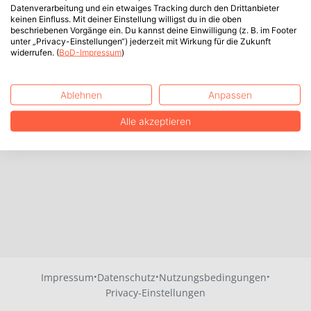
Datenverarbeitung und ein etwaiges Tracking durch den Drittanbieter
keinen Einfluss. Mit deiner Einstellung willigst du in die oben
beschriebenen Vorgänge ein. Du kannst deine Einwilligung (z. B. im Footer
unter „Privacy-Einstellungen“) jederzeit mit Wirkung für die Zukunft
widerrufen. (
BoD-Impressum
)
Ablehnen
Anpassen
Alle akzeptieren
·
·
·
Impressum
Datenschutz
Nutzungsbedingungen
Privacy-Einstellungen