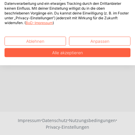
Datenverarbeitung und ein etwaiges Tracking durch den Drittanbieter
keinen Einfluss. Mit deiner Einstellung willigst du in die oben
beschriebenen Vorgänge ein. Du kannst deine Einwilligung (z. B. im Footer
unter „Privacy-Einstellungen“) jederzeit mit Wirkung für die Zukunft
widerrufen. (
BoD-Impressum
)
Ablehnen
Anpassen
Alle akzeptieren
·
·
·
Impressum
Datenschutz
Nutzungsbedingungen
Privacy-Einstellungen