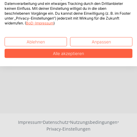
Datenverarbeitung und ein etwaiges Tracking durch den Drittanbieter
keinen Einfluss. Mit deiner Einstellung willigst du in die oben
beschriebenen Vorgänge ein. Du kannst deine Einwilligung (z. B. im Footer
unter „Privacy-Einstellungen“) jederzeit mit Wirkung für die Zukunft
widerrufen. (
BoD-Impressum
)
Ablehnen
Anpassen
Alle akzeptieren
·
·
·
Impressum
Datenschutz
Nutzungsbedingungen
Privacy-Einstellungen