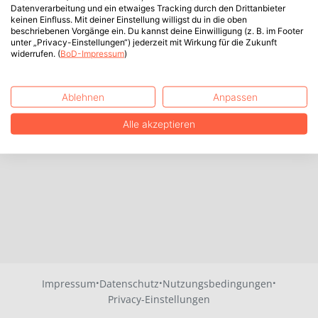
Datenverarbeitung und ein etwaiges Tracking durch den Drittanbieter
keinen Einfluss. Mit deiner Einstellung willigst du in die oben
beschriebenen Vorgänge ein. Du kannst deine Einwilligung (z. B. im Footer
unter „Privacy-Einstellungen“) jederzeit mit Wirkung für die Zukunft
widerrufen. (
BoD-Impressum
)
Ablehnen
Anpassen
Alle akzeptieren
·
·
·
Impressum
Datenschutz
Nutzungsbedingungen
Privacy-Einstellungen