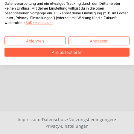
Datenverarbeitung und ein etwaiges Tracking durch den Drittanbieter
keinen Einfluss. Mit deiner Einstellung willigst du in die oben
beschriebenen Vorgänge ein. Du kannst deine Einwilligung (z. B. im Footer
unter „Privacy-Einstellungen“) jederzeit mit Wirkung für die Zukunft
widerrufen. (
BoD-Impressum
)
Ablehnen
Anpassen
Alle akzeptieren
·
·
·
Impressum
Datenschutz
Nutzungsbedingungen
Privacy-Einstellungen