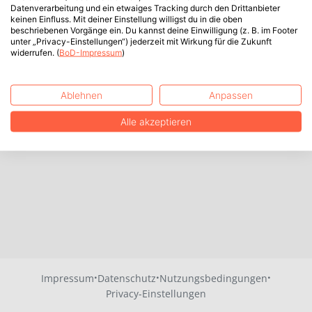
Datenverarbeitung und ein etwaiges Tracking durch den Drittanbieter
keinen Einfluss. Mit deiner Einstellung willigst du in die oben
beschriebenen Vorgänge ein. Du kannst deine Einwilligung (z. B. im Footer
unter „Privacy-Einstellungen“) jederzeit mit Wirkung für die Zukunft
widerrufen. (
BoD-Impressum
)
Ablehnen
Anpassen
Alle akzeptieren
·
·
·
Impressum
Datenschutz
Nutzungsbedingungen
Privacy-Einstellungen