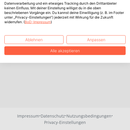
Datenverarbeitung und ein etwaiges Tracking durch den Drittanbieter
keinen Einfluss. Mit deiner Einstellung willigst du in die oben
beschriebenen Vorgänge ein. Du kannst deine Einwilligung (z. B. im Footer
unter „Privacy-Einstellungen“) jederzeit mit Wirkung für die Zukunft
widerrufen. (
BoD-Impressum
)
Ablehnen
Anpassen
Alle akzeptieren
·
·
·
Impressum
Datenschutz
Nutzungsbedingungen
Privacy-Einstellungen