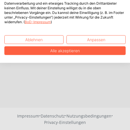
Datenverarbeitung und ein etwaiges Tracking durch den Drittanbieter
keinen Einfluss. Mit deiner Einstellung willigst du in die oben
beschriebenen Vorgänge ein. Du kannst deine Einwilligung (z. B. im Footer
unter „Privacy-Einstellungen“) jederzeit mit Wirkung für die Zukunft
widerrufen. (
BoD-Impressum
)
Ablehnen
Anpassen
Alle akzeptieren
·
·
·
Impressum
Datenschutz
Nutzungsbedingungen
Privacy-Einstellungen