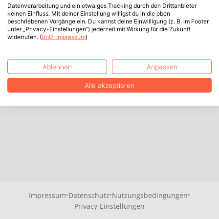
Datenverarbeitung und ein etwaiges Tracking durch den Drittanbieter
keinen Einfluss. Mit deiner Einstellung willigst du in die oben
beschriebenen Vorgänge ein. Du kannst deine Einwilligung (z. B. im Footer
unter „Privacy-Einstellungen“) jederzeit mit Wirkung für die Zukunft
widerrufen. (
BoD-Impressum
)
Ablehnen
Anpassen
Alle akzeptieren
·
·
·
Impressum
Datenschutz
Nutzungsbedingungen
Privacy-Einstellungen