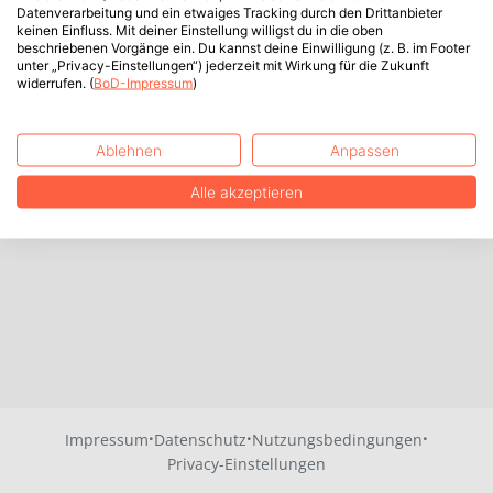
Datenverarbeitung und ein etwaiges Tracking durch den Drittanbieter
keinen Einfluss. Mit deiner Einstellung willigst du in die oben
beschriebenen Vorgänge ein. Du kannst deine Einwilligung (z. B. im Footer
unter „Privacy-Einstellungen“) jederzeit mit Wirkung für die Zukunft
widerrufen. (
BoD-Impressum
)
Ablehnen
Anpassen
Alle akzeptieren
·
·
·
Impressum
Datenschutz
Nutzungsbedingungen
Privacy-Einstellungen