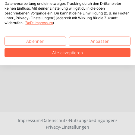
Datenverarbeitung und ein etwaiges Tracking durch den Drittanbieter
keinen Einfluss. Mit deiner Einstellung willigst du in die oben
beschriebenen Vorgänge ein. Du kannst deine Einwilligung (z. B. im Footer
unter „Privacy-Einstellungen“) jederzeit mit Wirkung für die Zukunft
widerrufen. (
BoD-Impressum
)
Ablehnen
Anpassen
Alle akzeptieren
·
·
·
Impressum
Datenschutz
Nutzungsbedingungen
Privacy-Einstellungen