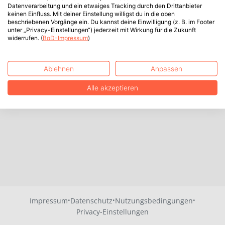
Datenverarbeitung und ein etwaiges Tracking durch den Drittanbieter
keinen Einfluss. Mit deiner Einstellung willigst du in die oben
beschriebenen Vorgänge ein. Du kannst deine Einwilligung (z. B. im Footer
unter „Privacy-Einstellungen“) jederzeit mit Wirkung für die Zukunft
widerrufen. (
BoD-Impressum
)
Ablehnen
Anpassen
Alle akzeptieren
·
·
·
Impressum
Datenschutz
Nutzungsbedingungen
Privacy-Einstellungen