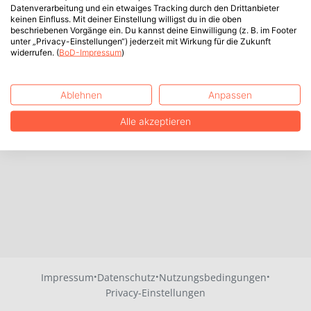
Datenverarbeitung und ein etwaiges Tracking durch den Drittanbieter
keinen Einfluss. Mit deiner Einstellung willigst du in die oben
beschriebenen Vorgänge ein. Du kannst deine Einwilligung (z. B. im Footer
unter „Privacy-Einstellungen“) jederzeit mit Wirkung für die Zukunft
widerrufen. (
BoD-Impressum
)
Ablehnen
Anpassen
Alle akzeptieren
·
·
·
Impressum
Datenschutz
Nutzungsbedingungen
Privacy-Einstellungen