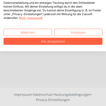
Datenverarbeitung und ein etwaiges Tracking durch den Drittanbieter
keinen Einfluss. Mit deiner Einstellung willigst du in die oben
beschriebenen Vorgänge ein. Du kannst deine Einwilligung (z. B. im Footer
unter „Privacy-Einstellungen“) jederzeit mit Wirkung für die Zukunft
widerrufen. (
BoD-Impressum
)
Ablehnen
Anpassen
Alle akzeptieren
·
·
·
Impressum
Datenschutz
Nutzungsbedingungen
Privacy-Einstellungen