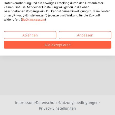
Datenverarbeitung und ein etwaiges Tracking durch den Drittanbieter
keinen Einfluss. Mit deiner Einstellung willigst du in die oben
beschriebenen Vorgänge ein. Du kannst deine Einwilligung (z. B. im Footer
unter „Privacy-Einstellungen“) jederzeit mit Wirkung für die Zukunft
widerrufen. (
BoD-Impressum
)
Ablehnen
Anpassen
Alle akzeptieren
·
·
·
Impressum
Datenschutz
Nutzungsbedingungen
Privacy-Einstellungen