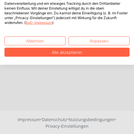
Datenverarbeitung und ein etwaiges Tracking durch den Drittanbieter
keinen Einfluss. Mit deiner Einstellung willigst du in die oben
beschriebenen Vorgänge ein. Du kannst deine Einwilligung (z. B. im Footer
unter „Privacy-Einstellungen“) jederzeit mit Wirkung für die Zukunft
widerrufen. (
BoD-Impressum
)
Ablehnen
Anpassen
Alle akzeptieren
·
·
·
Impressum
Datenschutz
Nutzungsbedingungen
Privacy-Einstellungen