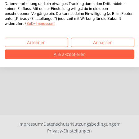
Datenverarbeitung und ein etwaiges Tracking durch den Drittanbieter
keinen Einfluss. Mit deiner Einstellung willigst du in die oben
beschriebenen Vorgänge ein. Du kannst deine Einwilligung (z. B. im Footer
unter „Privacy-Einstellungen“) jederzeit mit Wirkung für die Zukunft
widerrufen. (
BoD-Impressum
)
Ablehnen
Anpassen
Alle akzeptieren
·
·
·
Impressum
Datenschutz
Nutzungsbedingungen
Privacy-Einstellungen