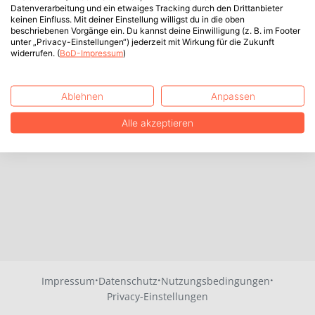
Datenverarbeitung und ein etwaiges Tracking durch den Drittanbieter
keinen Einfluss. Mit deiner Einstellung willigst du in die oben
beschriebenen Vorgänge ein. Du kannst deine Einwilligung (z. B. im Footer
unter „Privacy-Einstellungen“) jederzeit mit Wirkung für die Zukunft
widerrufen. (
BoD-Impressum
)
Ablehnen
Anpassen
Alle akzeptieren
·
·
·
Impressum
Datenschutz
Nutzungsbedingungen
Privacy-Einstellungen