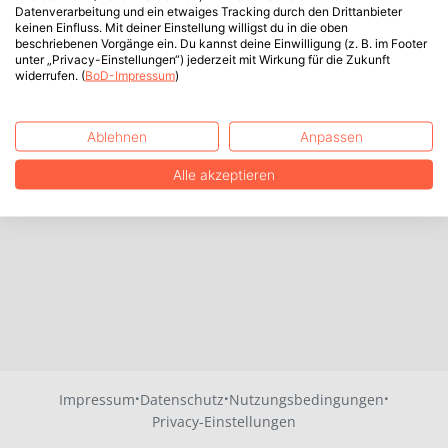
Datenverarbeitung und ein etwaiges Tracking durch den Drittanbieter
keinen Einfluss. Mit deiner Einstellung willigst du in die oben
beschriebenen Vorgänge ein. Du kannst deine Einwilligung (z. B. im Footer
unter „Privacy-Einstellungen“) jederzeit mit Wirkung für die Zukunft
widerrufen. (
BoD-Impressum
)
Ablehnen
Anpassen
Alle akzeptieren
·
·
·
Impressum
Datenschutz
Nutzungsbedingungen
Privacy-Einstellungen