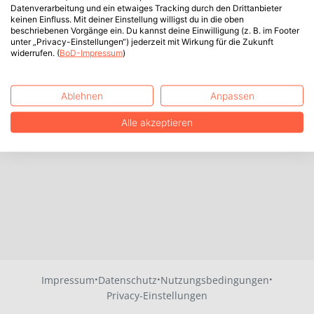
Datenverarbeitung und ein etwaiges Tracking durch den Drittanbieter
keinen Einfluss. Mit deiner Einstellung willigst du in die oben
beschriebenen Vorgänge ein. Du kannst deine Einwilligung (z. B. im Footer
unter „Privacy-Einstellungen“) jederzeit mit Wirkung für die Zukunft
widerrufen. (
BoD-Impressum
)
Ablehnen
Anpassen
Alle akzeptieren
·
·
·
Impressum
Datenschutz
Nutzungsbedingungen
Privacy-Einstellungen