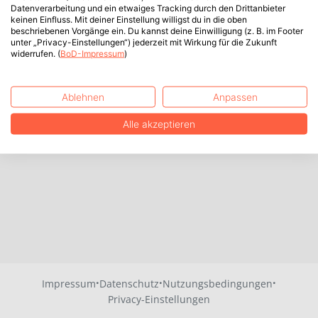
Datenverarbeitung und ein etwaiges Tracking durch den Drittanbieter
keinen Einfluss. Mit deiner Einstellung willigst du in die oben
beschriebenen Vorgänge ein. Du kannst deine Einwilligung (z. B. im Footer
unter „Privacy-Einstellungen“) jederzeit mit Wirkung für die Zukunft
widerrufen. (
BoD-Impressum
)
Ablehnen
Anpassen
Alle akzeptieren
·
·
·
Impressum
Datenschutz
Nutzungsbedingungen
Privacy-Einstellungen