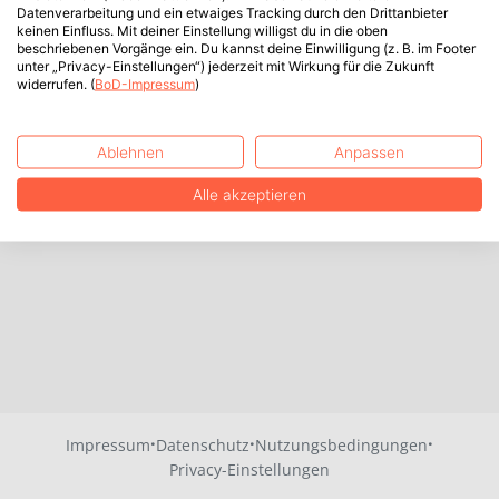
Datenverarbeitung und ein etwaiges Tracking durch den Drittanbieter
keinen Einfluss. Mit deiner Einstellung willigst du in die oben
beschriebenen Vorgänge ein. Du kannst deine Einwilligung (z. B. im Footer
unter „Privacy-Einstellungen“) jederzeit mit Wirkung für die Zukunft
widerrufen. (
BoD-Impressum
)
Ablehnen
Anpassen
Alle akzeptieren
·
·
·
Impressum
Datenschutz
Nutzungsbedingungen
Privacy-Einstellungen