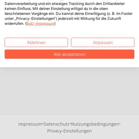
Datenverarbeitung und ein etwaiges Tracking durch den Drittanbieter
keinen Einfluss. Mit deiner Einstellung willigst du in die oben
beschriebenen Vorgänge ein. Du kannst deine Einwilligung (z. B. im Footer
unter „Privacy-Einstellungen“) jederzeit mit Wirkung für die Zukunft
widerrufen. (
BoD-Impressum
)
Ablehnen
Anpassen
Alle akzeptieren
·
·
·
Impressum
Datenschutz
Nutzungsbedingungen
Privacy-Einstellungen