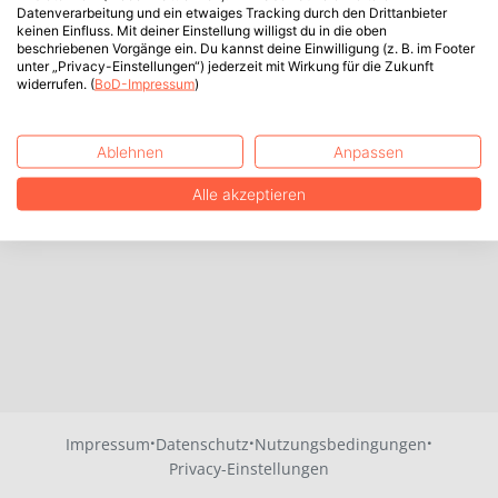
Datenverarbeitung und ein etwaiges Tracking durch den Drittanbieter
keinen Einfluss. Mit deiner Einstellung willigst du in die oben
beschriebenen Vorgänge ein. Du kannst deine Einwilligung (z. B. im Footer
unter „Privacy-Einstellungen“) jederzeit mit Wirkung für die Zukunft
widerrufen. (
BoD-Impressum
)
Ablehnen
Anpassen
Alle akzeptieren
·
·
·
Impressum
Datenschutz
Nutzungsbedingungen
Privacy-Einstellungen