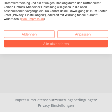
Datenverarbeitung und ein etwaiges Tracking durch den Drittanbieter
keinen Einfluss. Mit deiner Einstellung willigst du in die oben
beschriebenen Vorgänge ein. Du kannst deine Einwilligung (z. B. im Footer
unter „Privacy-Einstellungen“) jederzeit mit Wirkung für die Zukunft
widerrufen. (
BoD-Impressum
)
Ablehnen
Anpassen
Alle akzeptieren
·
·
·
Impressum
Datenschutz
Nutzungsbedingungen
Privacy-Einstellungen