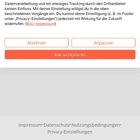
Datenverarbeitung und ein etwaiges Tracking durch den Drittanbieter
keinen Einfluss. Mit deiner Einstellung willigst du in die oben
beschriebenen Vorgänge ein. Du kannst deine Einwilligung (z. B. im Footer
unter „Privacy-Einstellungen“) jederzeit mit Wirkung für die Zukunft
widerrufen. (
BoD-Impressum
)
Ablehnen
Anpassen
Alle akzeptieren
·
·
·
Impressum
Datenschutz
Nutzungsbedingungen
Privacy-Einstellungen