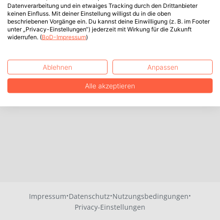
Datenverarbeitung und ein etwaiges Tracking durch den Drittanbieter
keinen Einfluss. Mit deiner Einstellung willigst du in die oben
beschriebenen Vorgänge ein. Du kannst deine Einwilligung (z. B. im Footer
unter „Privacy-Einstellungen“) jederzeit mit Wirkung für die Zukunft
widerrufen. (
BoD-Impressum
)
Ablehnen
Anpassen
Alle akzeptieren
·
·
·
Impressum
Datenschutz
Nutzungsbedingungen
Privacy-Einstellungen