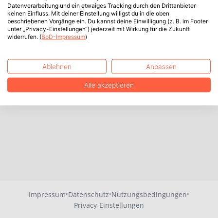
Datenverarbeitung und ein etwaiges Tracking durch den Drittanbieter
keinen Einfluss. Mit deiner Einstellung willigst du in die oben
beschriebenen Vorgänge ein. Du kannst deine Einwilligung (z. B. im Footer
unter „Privacy-Einstellungen“) jederzeit mit Wirkung für die Zukunft
widerrufen. (
BoD-Impressum
)
Ablehnen
Anpassen
Alle akzeptieren
·
·
·
Impressum
Datenschutz
Nutzungsbedingungen
Privacy-Einstellungen