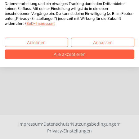
Datenverarbeitung und ein etwaiges Tracking durch den Drittanbieter
keinen Einfluss. Mit deiner Einstellung willigst du in die oben
beschriebenen Vorgänge ein. Du kannst deine Einwilligung (z. B. im Footer
unter „Privacy-Einstellungen“) jederzeit mit Wirkung für die Zukunft
widerrufen. (
BoD-Impressum
)
Ablehnen
Anpassen
Alle akzeptieren
·
·
·
Impressum
Datenschutz
Nutzungsbedingungen
Privacy-Einstellungen