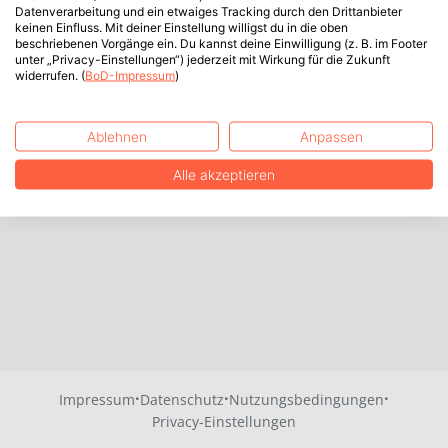
Datenverarbeitung und ein etwaiges Tracking durch den Drittanbieter
keinen Einfluss. Mit deiner Einstellung willigst du in die oben
beschriebenen Vorgänge ein. Du kannst deine Einwilligung (z. B. im Footer
unter „Privacy-Einstellungen“) jederzeit mit Wirkung für die Zukunft
widerrufen. (
BoD-Impressum
)
Ablehnen
Anpassen
Alle akzeptieren
·
·
·
Impressum
Datenschutz
Nutzungsbedingungen
Privacy-Einstellungen