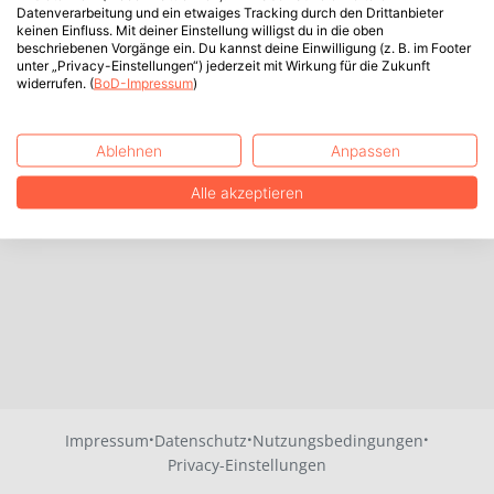
Datenverarbeitung und ein etwaiges Tracking durch den Drittanbieter
keinen Einfluss. Mit deiner Einstellung willigst du in die oben
beschriebenen Vorgänge ein. Du kannst deine Einwilligung (z. B. im Footer
unter „Privacy-Einstellungen“) jederzeit mit Wirkung für die Zukunft
widerrufen. (
BoD-Impressum
)
Ablehnen
Anpassen
Alle akzeptieren
·
·
·
Impressum
Datenschutz
Nutzungsbedingungen
Privacy-Einstellungen