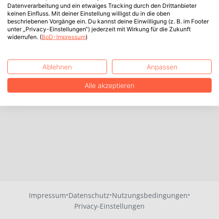
Datenverarbeitung und ein etwaiges Tracking durch den Drittanbieter
keinen Einfluss. Mit deiner Einstellung willigst du in die oben
beschriebenen Vorgänge ein. Du kannst deine Einwilligung (z. B. im Footer
unter „Privacy-Einstellungen“) jederzeit mit Wirkung für die Zukunft
widerrufen. (
BoD-Impressum
)
Ablehnen
Anpassen
Alle akzeptieren
·
·
·
Impressum
Datenschutz
Nutzungsbedingungen
Privacy-Einstellungen