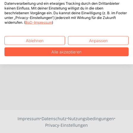
Datenverarbeitung und ein etwaiges Tracking durch den Drittanbieter
keinen Einfluss. Mit deiner Einstellung willigst du in die oben
beschriebenen Vorgänge ein. Du kannst deine Einwilligung (z. B. im Footer
unter „Privacy-Einstellungen“) jederzeit mit Wirkung für die Zukunft
widerrufen. (
BoD-Impressum
)
Ablehnen
Anpassen
Alle akzeptieren
·
·
·
Impressum
Datenschutz
Nutzungsbedingungen
Privacy-Einstellungen