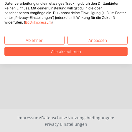
Datenverarbeitung und ein etwaiges Tracking durch den Drittanbieter
keinen Einfluss. Mit deiner Einstellung willigst du in die oben
beschriebenen Vorgänge ein. Du kannst deine Einwilligung (z. B. im Footer
unter „Privacy-Einstellungen“) jederzeit mit Wirkung für die Zukunft
widerrufen. (
BoD-Impressum
)
Ablehnen
Anpassen
Alle akzeptieren
·
·
·
Impressum
Datenschutz
Nutzungsbedingungen
Privacy-Einstellungen