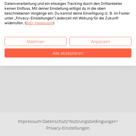
Datenverarbeitung und ein etwaiges Tracking durch den Drittanbieter
keinen Einfluss. Mit deiner Einstellung willigst du in die oben
beschriebenen Vorgänge ein. Du kannst deine Einwilligung (z. B. im Footer
unter „Privacy-Einstellungen“) jederzeit mit Wirkung für die Zukunft
widerrufen. (
BoD-Impressum
)
Ablehnen
Anpassen
Alle akzeptieren
·
·
·
Impressum
Datenschutz
Nutzungsbedingungen
Privacy-Einstellungen