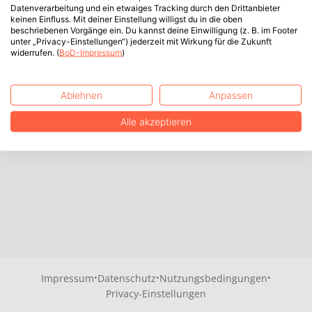
Datenverarbeitung und ein etwaiges Tracking durch den Drittanbieter
keinen Einfluss. Mit deiner Einstellung willigst du in die oben
beschriebenen Vorgänge ein. Du kannst deine Einwilligung (z. B. im Footer
unter „Privacy-Einstellungen“) jederzeit mit Wirkung für die Zukunft
widerrufen. (
BoD-Impressum
)
Ablehnen
Anpassen
Alle akzeptieren
·
·
·
Impressum
Datenschutz
Nutzungsbedingungen
Privacy-Einstellungen