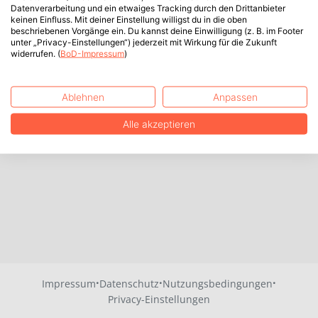
Datenverarbeitung und ein etwaiges Tracking durch den Drittanbieter
keinen Einfluss. Mit deiner Einstellung willigst du in die oben
beschriebenen Vorgänge ein. Du kannst deine Einwilligung (z. B. im Footer
unter „Privacy-Einstellungen“) jederzeit mit Wirkung für die Zukunft
widerrufen. (
BoD-Impressum
)
Ablehnen
Anpassen
Alle akzeptieren
·
·
·
Impressum
Datenschutz
Nutzungsbedingungen
Privacy-Einstellungen