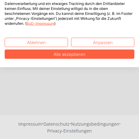
Datenverarbeitung und ein etwaiges Tracking durch den Drittanbieter
keinen Einfluss. Mit deiner Einstellung willigst du in die oben
beschriebenen Vorgänge ein. Du kannst deine Einwilligung (z. B. im Footer
unter „Privacy-Einstellungen“) jederzeit mit Wirkung für die Zukunft
widerrufen. (
BoD-Impressum
)
Ablehnen
Anpassen
Alle akzeptieren
·
·
·
Impressum
Datenschutz
Nutzungsbedingungen
Privacy-Einstellungen