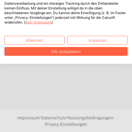
Datenverarbeitung und ein etwaiges Tracking durch den Drittanbieter
keinen Einfluss. Mit deiner Einstellung willigst du in die oben
beschriebenen Vorgänge ein. Du kannst deine Einwilligung (z. B. im Footer
unter „Privacy-Einstellungen“) jederzeit mit Wirkung für die Zukunft
widerrufen. (
BoD-Impressum
)
Ablehnen
Anpassen
Alle akzeptieren
·
·
·
Impressum
Datenschutz
Nutzungsbedingungen
Privacy-Einstellungen