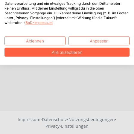
Datenverarbeitung und ein etwaiges Tracking durch den Drittanbieter
keinen Einfluss. Mit deiner Einstellung willigst du in die oben
beschriebenen Vorgänge ein. Du kannst deine Einwilligung (z. B. im Footer
unter „Privacy-Einstellungen“) jederzeit mit Wirkung für die Zukunft
widerrufen. (
BoD-Impressum
)
Ablehnen
Anpassen
Alle akzeptieren
·
·
·
Impressum
Datenschutz
Nutzungsbedingungen
Privacy-Einstellungen