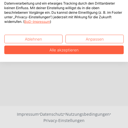
Datenverarbeitung und ein etwaiges Tracking durch den Drittanbieter
keinen Einfluss. Mit deiner Einstellung willigst du in die oben
beschriebenen Vorgänge ein. Du kannst deine Einwilligung (z. B. im Footer
unter „Privacy-Einstellungen“) jederzeit mit Wirkung für die Zukunft
widerrufen. (
BoD-Impressum
)
Ablehnen
Anpassen
Alle akzeptieren
·
·
·
Impressum
Datenschutz
Nutzungsbedingungen
Privacy-Einstellungen