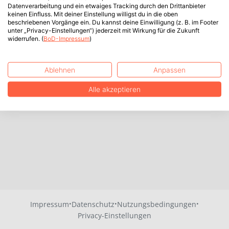
Datenverarbeitung und ein etwaiges Tracking durch den Drittanbieter
keinen Einfluss. Mit deiner Einstellung willigst du in die oben
beschriebenen Vorgänge ein. Du kannst deine Einwilligung (z. B. im Footer
unter „Privacy-Einstellungen“) jederzeit mit Wirkung für die Zukunft
widerrufen. (
BoD-Impressum
)
Ablehnen
Anpassen
Alle akzeptieren
·
·
·
Impressum
Datenschutz
Nutzungsbedingungen
Privacy-Einstellungen