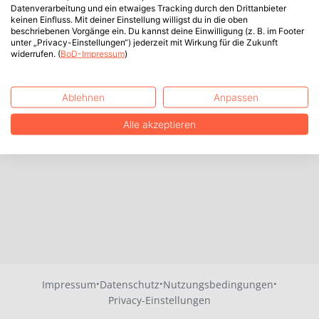
Datenverarbeitung und ein etwaiges Tracking durch den Drittanbieter
keinen Einfluss. Mit deiner Einstellung willigst du in die oben
beschriebenen Vorgänge ein. Du kannst deine Einwilligung (z. B. im Footer
unter „Privacy-Einstellungen“) jederzeit mit Wirkung für die Zukunft
widerrufen. (
BoD-Impressum
)
Ablehnen
Anpassen
Alle akzeptieren
·
·
·
Impressum
Datenschutz
Nutzungsbedingungen
Privacy-Einstellungen