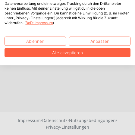
Datenverarbeitung und ein etwaiges Tracking durch den Drittanbieter
keinen Einfluss. Mit deiner Einstellung willigst du in die oben
beschriebenen Vorgänge ein. Du kannst deine Einwilligung (z. B. im Footer
unter „Privacy-Einstellungen“) jederzeit mit Wirkung für die Zukunft
widerrufen. (
BoD-Impressum
)
Ablehnen
Anpassen
Alle akzeptieren
·
·
·
Impressum
Datenschutz
Nutzungsbedingungen
Privacy-Einstellungen