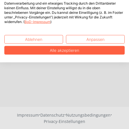
Datenverarbeitung und ein etwaiges Tracking durch den Drittanbieter
keinen Einfluss. Mit deiner Einstellung willigst du in die oben
beschriebenen Vorgänge ein. Du kannst deine Einwilligung (z. B. im Footer
unter „Privacy-Einstellungen“) jederzeit mit Wirkung für die Zukunft
widerrufen. (
BoD-Impressum
)
Ablehnen
Anpassen
Alle akzeptieren
·
·
·
Impressum
Datenschutz
Nutzungsbedingungen
Privacy-Einstellungen