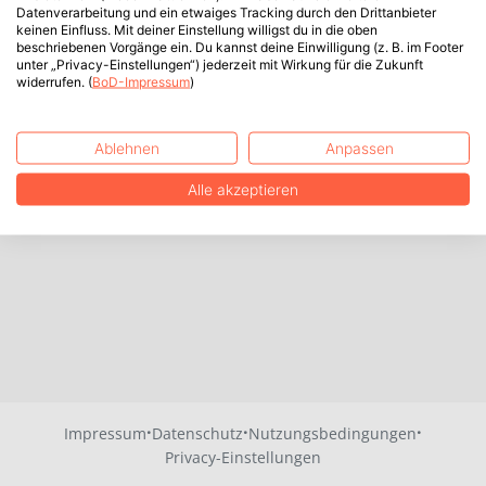
Datenverarbeitung und ein etwaiges Tracking durch den Drittanbieter
keinen Einfluss. Mit deiner Einstellung willigst du in die oben
beschriebenen Vorgänge ein. Du kannst deine Einwilligung (z. B. im Footer
unter „Privacy-Einstellungen“) jederzeit mit Wirkung für die Zukunft
widerrufen. (
BoD-Impressum
)
Ablehnen
Anpassen
Alle akzeptieren
·
·
·
Impressum
Datenschutz
Nutzungsbedingungen
Privacy-Einstellungen