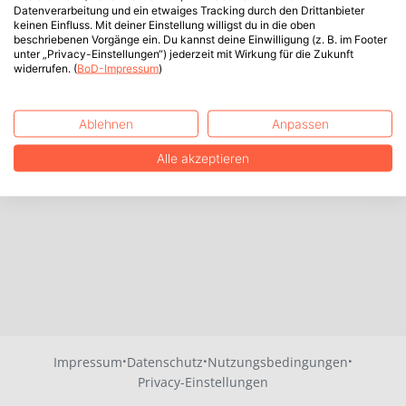
Datenverarbeitung und ein etwaiges Tracking durch den Drittanbieter
keinen Einfluss. Mit deiner Einstellung willigst du in die oben
beschriebenen Vorgänge ein. Du kannst deine Einwilligung (z. B. im Footer
unter „Privacy-Einstellungen“) jederzeit mit Wirkung für die Zukunft
widerrufen. (
BoD-Impressum
)
Ablehnen
Anpassen
Alle akzeptieren
·
·
·
Impressum
Datenschutz
Nutzungsbedingungen
Privacy-Einstellungen